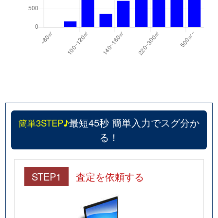
最短45秒 簡単入力でスグ分か
簡単3STEP♪
る！
STEP1
査定を依頼する