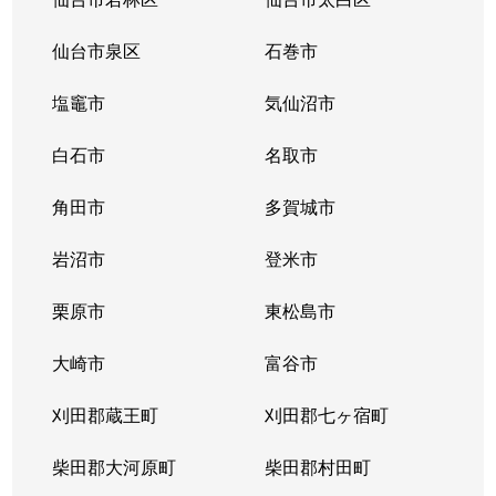
中田町
1,800万円
南仙台
徒
仙台市泉区
石巻市
長町
12,000万円
長町
徒
塩竈市
気仙沼市
長町
12,000万円
長町
徒
白石市
名取市
長町
2,800万円
長町一丁目
徒
角田市
多賀城市
長町
6,300万円
長町一丁目
徒
岩沼市
登米市
長町
5,400万円
長町一丁目
徒
栗原市
東松島市
長町
2,100万円
長町一丁目
徒
大崎市
富谷市
長町
刈田郡蔵王町
2,100万円
刈田郡七ヶ宿町
長町一丁目
徒
柴田郡大河原町
柴田郡村田町
長町
13,000万円
長町一丁目
徒