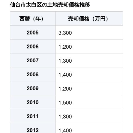
鈎取
1,900万円
長町南
徒
仙台市太白区の土地売却価格推移
鈎取
1,400万円
長町南
徒
西暦（年）
売却価格（万円）
鈎取
2,200万円
長町南
徒
2005
3,300
鈎取
3,100万円
長町南
徒
2006
1,200
鈎取
1,900万円
長町南
徒
2007
1,300
鈎取
1,900万円
長町南
徒
2008
1,400
鈎取
1,800万円
長町南
徒
2009
1,200
2010
1,500
鈎取
1,900万円
長町南
徒
2011
1,300
鈎取
2,100万円
長町南
徒
2012
1,400
鈎取本町
200万円
長町南
徒