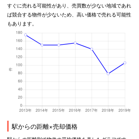
すぐに売れる可能性があり、売買数が少ない地域であれ
緑ケ丘
220万円
長町南
徒
ば競合する物件が少ないため、高い価格で売れる可能性
緑ケ丘
860万円
長町南
徒
もあります。
緑ケ丘
450万円
長町南
徒
緑ケ丘
150万円
長町南
徒
緑ケ丘
980万円
南仙台
徒
向山
450万円
愛宕橋
徒
向山
1,400万円
愛宕橋
徒
向山
1,700万円
愛宕橋
徒
駅からの距離×売却価格
茂ケ崎
1,600万円
長町一丁目
徒
駅からの距離別で物件の平均価格を表したグラフです。