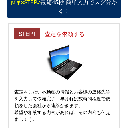
最短45秒 簡単入力でスグ分か
簡単3STEP♪
山田本町
1,400万円
富沢
徒
る！
山田本町
1,300万円
長町南
徒
STEP1
査定を依頼する
若葉町
1,800万円
八木山動物公園
徒
査定をしたい不動産の情報とお客様の連絡先等
を入力して依頼完了。早ければ数時間程度で依
頼をした会社から連絡がきます。
希望や相談する内容があれば、その内容も伝え
ましょう。