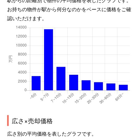
茂ケ崎
1,100万円
長町一丁目
徒
お持ちの物件が駅から何分なのかをベースに価格をご確
茂庭
2,800万円
長町南
徒
認いただけます。
茂庭
2,000万円
長町南
徒
茂庭
3,800万円
長町南
徒
茂庭
420万円
長町南
徒
門前町
1,500万円
長町一丁目
徒
八木山本町
2,800万円
八木山動物公園
徒
八木山本町
2,200万円
八木山動物公園
徒
広さ×売却価格
八木山本町
2,200万円
八木山動物公園
徒
広さ別の平均価格を表したグラフです。
八木山本町
6,000万円
八木山動物公園
徒