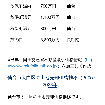
秋保町湯向
790万円
仙台
秋保町湯元
1,100万円
仙台
秋保町湯元
800万円
仙台
芦の口
3,800万円
長町南
徒
泉崎
3,200万円
長町南
徒
※出典：国土交通省不動産取引価格情報（
http
大野田
3,000万円
太子堂
徒
s://www.reinfolib.mlit.go.jp/
）を加工して作成
大野田
5,000万円
富沢
徒
仙台市太白区の土地売却価格推移（2005～
2023年）
大谷地
4,100万円
長町南
徒
鈎取
1,100万円
富沢
徒
仙台市太白区の土地売却価格推移です。