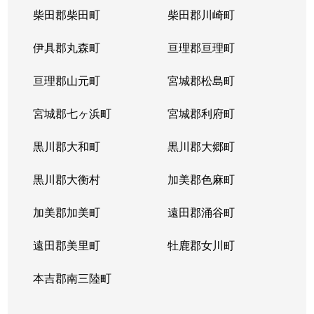
柴田郡柴田町
柴田郡川崎町
長町
1,900万円
長町南
徒
伊具郡丸森町
亘理郡亘理町
長町南
3,800万円
長町南
徒
亘理郡山元町
宮城郡松島町
西多賀
2,800万円
長町南
徒
宮城郡七ヶ浜町
宮城郡利府町
西多賀
6,200万円
長町南
徒
黒川郡大和町
黒川郡大郷町
西多賀
8,400万円
長町南
徒
黒川郡大衡村
加美郡色麻町
西多賀
2,400万円
長町南
徒
加美郡加美町
遠田郡涌谷町
西多賀
7,300万円
長町南
徒
遠田郡美里町
牡鹿郡女川町
西中田
5,500万円
南仙台
徒
本吉郡南三陸町
西中田
4,700万円
南仙台
徒