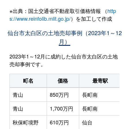
※出典：国土交通省不動産取引価格情報 （
http
s://www.reinfolib.mlit.go.jp/
）を加工して作成
仙台市太白区の土地売却事例（2023年1～12
月）
2023年1～12月に成約した仙台市太白区の土地
売却事例です。
町名
価格
最寄駅
青山
850万円
長町南
徒
青山
1,700万円
長町南
徒
秋保町境野
610万円
仙台