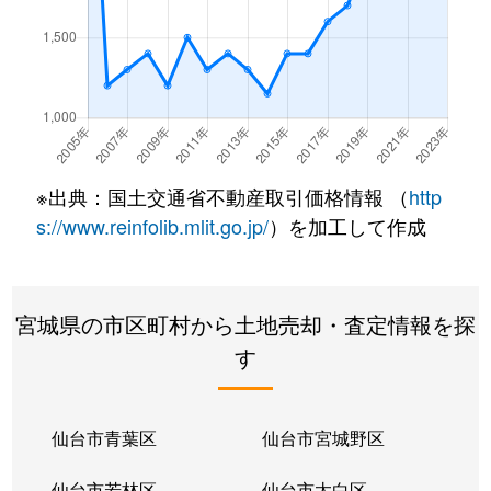
中田
100万円
南仙台
徒
中田
4,000万円
南仙台
徒
中田
3,700万円
南仙台
徒
中田町
150万円
南仙台
徒
※出典：国土交通省不動産取引価格情報 （
http
中田町
2,200万円
南仙台
徒
s://www.reinfolib.mlit.go.jp/
）を加工して作成
中田町
1,500万円
南仙台
徒
宮城県の市区町村から土地売却・査定情報を探
中田町
2,000万円
南仙台
徒
す
中田町
2,300万円
南仙台
徒
中田町
1,800万円
南仙台
徒
仙台市青葉区
仙台市宮城野区
中田町
1,600万円
南仙台
徒
仙台市若林区
仙台市太白区