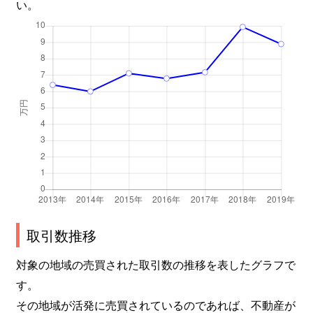
い。
袋原
3,900万円
南仙台
徒
袋原
3,000万円
南仙台
徒
袋原
1,500万円
南仙台
徒
袋原
4,600万円
南仙台
徒
袋原
1,700万円
南仙台
徒
袋原
3,400万円
南仙台
徒
松が丘
2,100万円
八木山動物公園
徒
取引数推移
松が丘
3,500万円
八木山動物公園
徒
対象の地域の売買された取引数の推移を表したグラフで
す。
御堂平
990万円
長町南
徒
その地域が活発に売買されているのであれば、不動産が