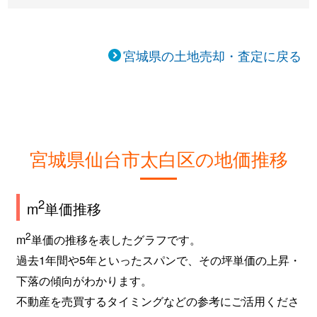
西中田
18,000万円
南仙台
-
萩ケ丘
1,100万円
河原町(宮城)
徒
宮城県の土地売却・査定に戻る
羽黒台
1,200万円
長町南
徒
東中田
3,000万円
南仙台
徒
東中田
2,100万円
南仙台
徒
宮城県仙台市太白区の地価推移
東中田
2,300万円
南仙台
徒
2
m
単価推移
東中田
2,600万円
南仙台
徒
2
m
単価の推移を表したグラフです。
東中田
11,000万円
南仙台
徒
過去1年間や5年といったスパンで、その坪単価の上昇・
ひより台
350万円
長町南
徒
下落の傾向がわかります。
不動産を売買するタイミングなどの参考にご活用くださ
ひより台
2,000万円
長町南
徒