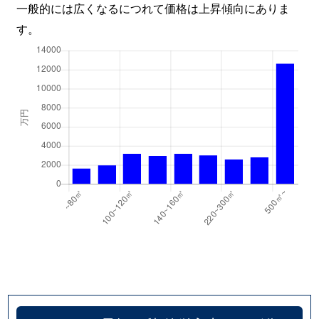
一般的には広くなるにつれて価格は上昇傾向にありま
八木山緑町
600万円
長町南
徒
す。
八木山南
2,000万円
八木山動物公園
徒
八木山南
17,000万円
八木山動物公園
徒
八木山南
8,300万円
八木山動物公園
徒
八木山南
2,200万円
八木山動物公園
徒
八木山弥生町
1,100万円
愛宕橋
徒
柳生
2,700万円
南仙台
徒
柳生
2,000万円
南仙台
徒
柳生
2,500万円
南仙台
徒