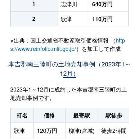
1
志津川
640万円
2
歌津
110万円
※出典：国土交通省不動産取引価格情報 （
http
s://www.reinfolib.mlit.go.jp/
）を加工して作成
本吉郡南三陸町の土地売却事例（2023年1～
12月）
2023年1～12月に成約した本吉郡南三陸町の土
地売却事例です。
町名
価格
最寄駅
駅徒歩
土
歌津
120万円
柳津(宮城)
徒歩2時間
2