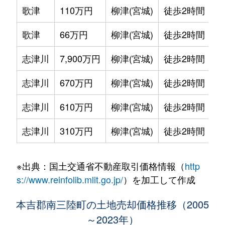
歌津
110万円
柳津(宮城)
徒歩2時間
8
歌津
66万円
柳津(宮城)
徒歩2時間
1
志津川
7,900万円
柳津(宮城)
徒歩2時間
2
志津川
670万円
柳津(宮城)
徒歩2時間
3
志津川
610万円
柳津(宮城)
徒歩2時間
2
志津川
310万円
柳津(宮城)
徒歩2時間
3
※出典：国土交通省不動産取引価格情報（
http
s://www.reinfolib.mlit.go.jp/
）を加工して作成
本吉郡南三陸町の土地売却価格推移（2005
～2023年）