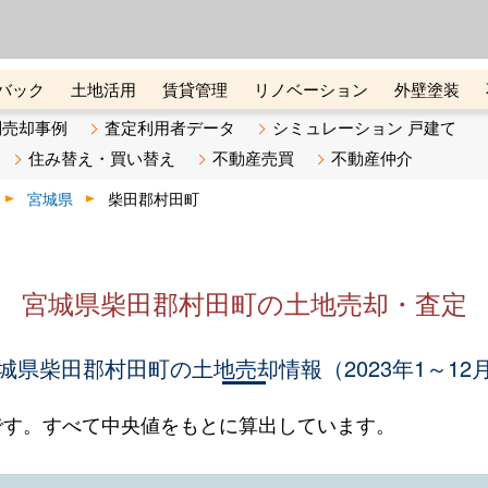
ーズ株式会社（東証グロース上
初めての方へ
ビスです 証券コード：4445
バック
土地活用
賃貸管理
リノベーション
外壁塗装
ライン講座
リビンマガジンBiz
不動産売却ご相談デスク
別売却事例
査定利用者データ
シミュレーション 戸建て
住み替え・買い替え
不動産売買
不動産仲介
宮城県
柴田郡村田町
宮城県柴田郡村田町の土地売却・査定
城県柴田郡村田町の土地売却情報（2023年1～12
です。すべて中央値をもとに算出しています。