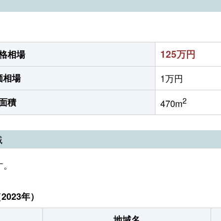
）
125万円
格相場
価相場
1万円
2
面積
470m
域
す。
023年）
地域名