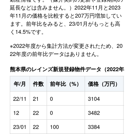
延長などは含みません。）2022年11月と2023
年11月の価格を比較すると207万円増加してい
ます。前年比をみると、23/01月がもっとも高
く14.5%です。
※2022年度から集計方法が変更されたため、20
22年度の前年比データはありません。
熊本県のレインズ新規登録物件データ（2022年11月～
年/月
件数
前年比（%）
価格（万円）
前
22/11
21
0
3104
0
12
22
0
3482
0
23/01
22
100
3384
14