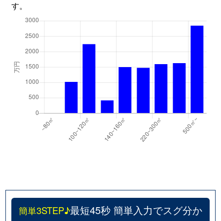
す。
最短45秒 簡単入力でスグ分か
簡単3STEP♪