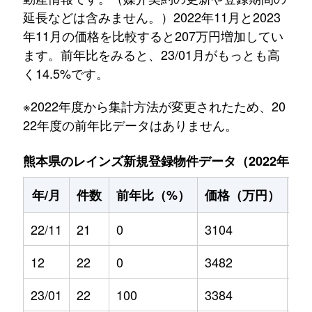
延長などは含みません。）2022年11月と2023
年11月の価格を比較すると207万円増加してい
ます。前年比をみると、23/01月がもっとも高
く14.5%です。
※2022年度から集計方法が変更されたため、20
22年度の前年比データはありません。
熊本県のレインズ新規登録物件データ（2022年11月～
年/月
件数
前年比（%）
価格（万円）
前
22/11
21
0
3104
0
12
22
0
3482
0
23/01
22
100
3384
14