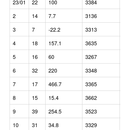
23/01
22
100
3384
14
2
14
7.7
3136
2.5
3
7
-22.2
3313
3.6
4
18
157.1
3635
6.9
5
16
60
3267
-6.
6
32
220
3348
3
7
17
466.7
3365
1
8
15
15.4
3662
5
9
39
254.5
3523
13
10
31
34.8
3329
-1.