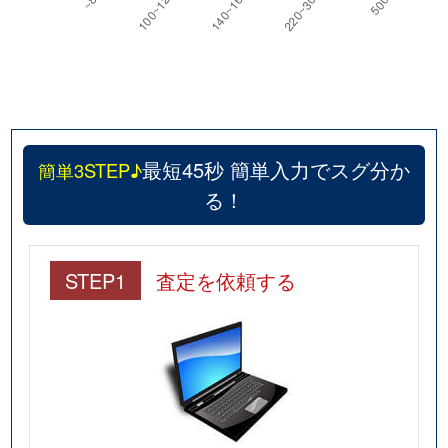
最短45秒 簡単入力でスグ分か
簡単3STEP♪
る！
STEP1
査定を依頼する