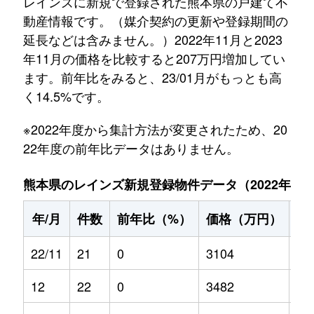
レインズに新規で登録された熊本県の戸建て不
動産情報です。（媒介契約の更新や登録期間の
延長などは含みません。）2022年11月と2023
年11月の価格を比較すると207万円増加してい
ます。前年比をみると、23/01月がもっとも高
く14.5%です。
※2022年度から集計方法が変更されたため、20
22年度の前年比データはありません。
熊本県のレインズ新規登録物件データ（2022年11月～
年/月
件数
前年比（%）
価格（万円）
前
22/11
21
0
3104
0
12
22
0
3482
0