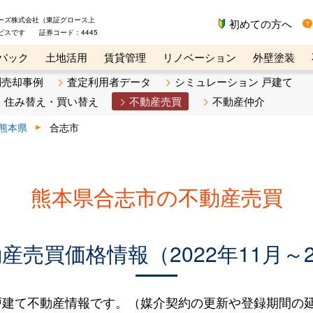
ーズ株式会社（東証グロース上
初めての方へ
ビスです 証券コード：4445
バック
土地活用
賃貸管理
リノベーション
外壁塗装
ライン講座
リビンマガジンBiz
不動産売却ご相談デスク
別売却事例
査定利用者データ
シミュレーション 戸建て
住み替え・買い替え
不動産売買
不動産仲介
熊本県
合志市
熊本県合志市の不動産売買
売買価格情報（2022年11月～2
建て不動産情報です。（媒介契約の更新や登録期間の延長