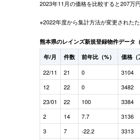
2023年11月の価格を比較すると207
※2022年度から集計方法が変更された
熊本県のレインズ新規登録物件データ（20
年/月
件数
前年比（%）
価格（
22/11
21
0
3104
12
22
0
3482
23/01
22
100
3384
2
14
7.7
3136
3
7
-22.2
3313