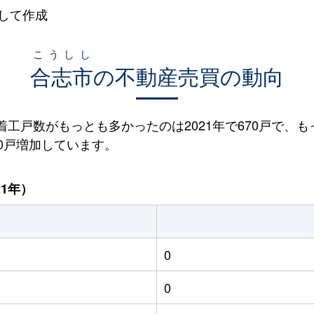
して作成
こうしし
合志市
の不動産売買の動向
宅着工戸数がもっとも多かったのは2021年で670戸で、も
70戸増加しています。
21年）
0
0