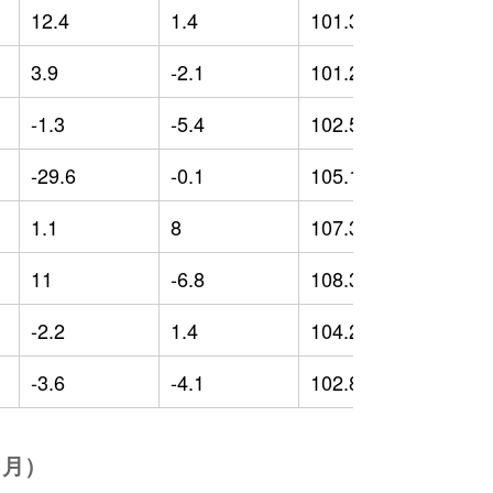
12.4
1.4
101.39
-
3.9
-2.1
101.2
-
-1.3
-5.4
102.53
-
-29.6
-0.1
105.19
-
1.1
8
107.31
-
11
-6.8
108.39
9
-2.2
1.4
104.28
-
-3.6
-4.1
102.82
1