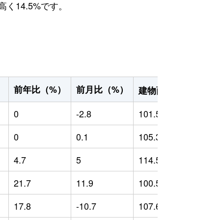
く14.5%です。
2
前年比（%）
前月比（%）
）
建物面積（m
）
0
-2.8
101.53
0
0
0.1
105.36
0
4.7
5
114.57
8
21.7
11.9
100.56
-
17.8
-10.7
107.65
2