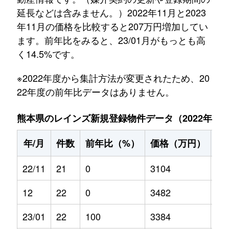
延長などは含みません。）2022年11月と2023
年11月の価格を比較すると207万円増加してい
ます。前年比をみると、23/01月がもっとも高
く14.5%です。
※2022年度から集計方法が変更されたため、20
22年度の前年比データはありません。
熊本県のレインズ新規登録物件データ（2022年11月～
年/月
件数
前年比（%）
価格（万円）
前
22/11
21
0
3104
0
12
22
0
3482
0
23/01
22
100
3384
14