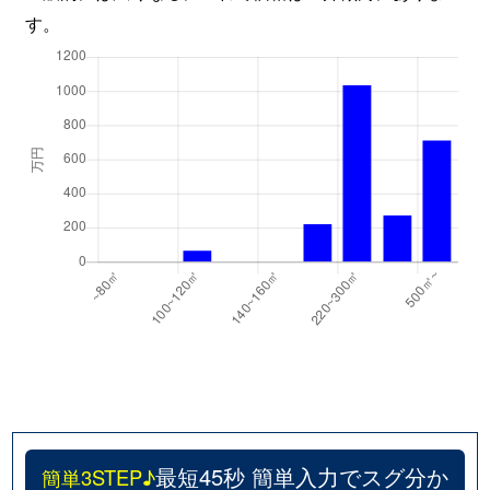
す。
最短45秒 簡単入力でスグ分か
簡単3STEP♪