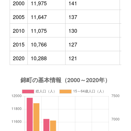
2000
11,975
141
2,1
2005
11,647
137
1,9
2010
11,075
130
1,8
2015
10,766
127
1,7
2020
10,288
121
1,5