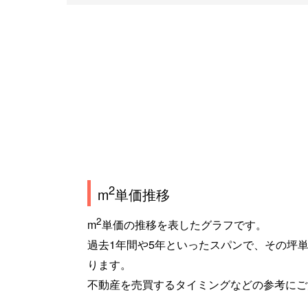
2
m
単価推移
2
m
単価の推移を表したグラフです。
過去1年間や5年といったスパンで、その坪
ります。
不動産を売買するタイミングなどの参考にご