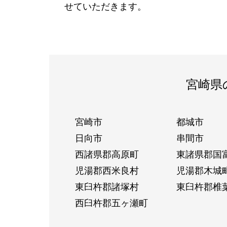
せていただきます。
宮崎県
宮崎市
都城市
日向市
串間市
西諸県郡高原町
東諸県郡国
児湯郡西米良村
児湯郡木城
東臼杵郡諸塚村
東臼杵郡椎
西臼杵郡五ヶ瀬町