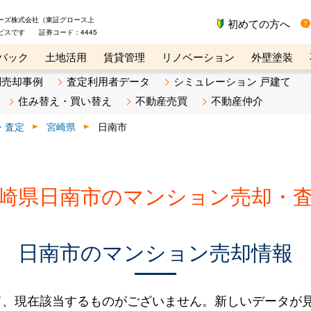
ーズ株式会社（東証グロース上
初めての方へ
ビスです 証券コード：4445
バック
土地活用
賃貸管理
リノベーション
外壁塗装
ライン講座
リビンマガジンBiz
不動産売却ご相談デスク
別売却事例
査定利用者データ
シミュレーション 戸建て
住み替え・買い替え
不動産売買
不動産仲介
・査定
宮崎県
日南市
崎県日南市のマンション売却・
日南市のマンション売却情報
て、現在該当するものがございません。新しいデータが