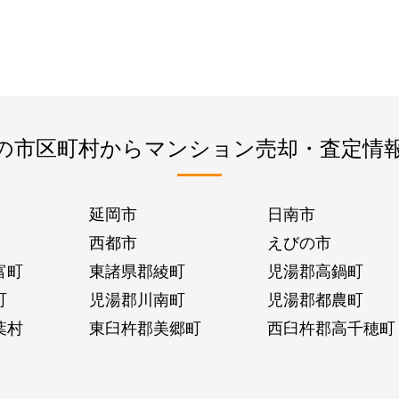
の市区町村からマンション売却・査定情
延岡市
日南市
西都市
えびの市
富町
東諸県郡綾町
児湯郡高鍋町
町
児湯郡川南町
児湯郡都農町
葉村
東臼杵郡美郷町
西臼杵郡高千穂町