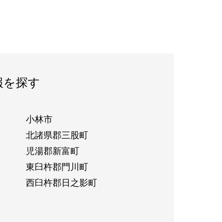
報を探す
小林市
北諸県郡三股町
児湯郡新富町
東臼杵郡門川町
西臼杵郡日之影町