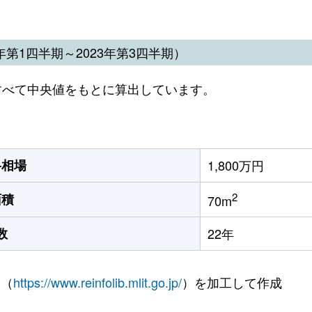
第1四半期～2023年第3四半期）
すべて中央値をもとに算出しています。
格相場
1,800万円
2
面積
70m
数
22年
 （
https://www.reinfolib.mlit.go.jp/
）を加工して作成