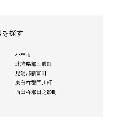
報を探す
小林市
北諸県郡三股町
児湯郡新富町
東臼杵郡門川町
西臼杵郡日之影町