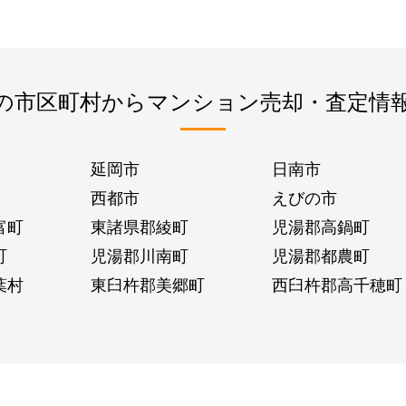
の市区町村からマンション売却・査定情
延岡市
日南市
西都市
えびの市
富町
東諸県郡綾町
児湯郡高鍋町
町
児湯郡川南町
児湯郡都農町
葉村
東臼杵郡美郷町
西臼杵郡高千穂町