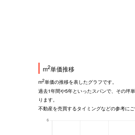
2
m
単価推移
2
m
単価の推移を表したグラフです。
過去1年間や5年といったスパンで、その坪
ります。
不動産を売買するタイミングなどの参考にご