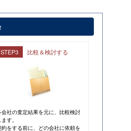
！
STEP3
比較＆検討する
各会社の査定結果を元に、比較検討
します。
契約をする前に、どの会社に依頼を