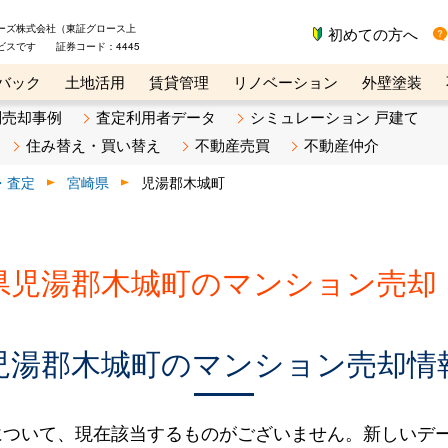
ーズ株式会社（東証グロース上
初めての方へ
ビスです 証券コード：4445
バック
土地活用
賃貸管理
リノベーション
外壁塗装
ライン講座
リビンマガジンBiz
不動産売却ご相談デスク
別売却事例
査定利用者データ
シミュレーション 戸建て
住み替え・買い替え
不動産売買
不動産仲介
・査定
宮崎県
児湯郡木城町
県児湯郡木城町のマンション売却
児湯郡木城町のマンション売却情
について、現在該当するものがございません。新しいデ