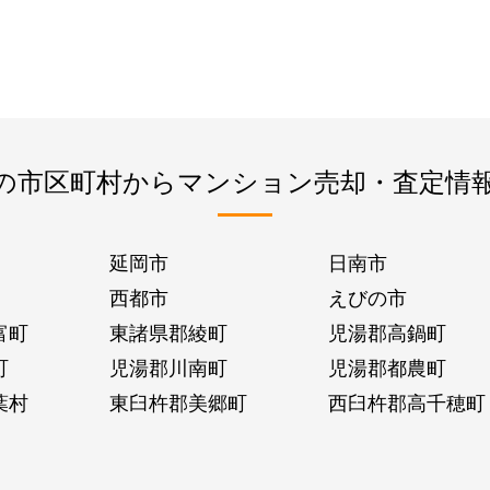
の市区町村からマンション売却・査定情
延岡市
日南市
西都市
えびの市
富町
東諸県郡綾町
児湯郡高鍋町
町
児湯郡川南町
児湯郡都農町
葉村
東臼杵郡美郷町
西臼杵郡高千穂町