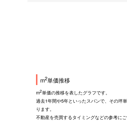
2
m
単価推移
2
m
単価の推移を表したグラフです。
過去1年間や5年といったスパンで、その坪
ります。
不動産を売買するタイミングなどの参考にご