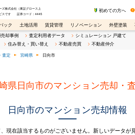
ーズ株式会社（東証グロース上
初めての方へ
ビスです 証券コード：4445
バック
土地活用
賃貸管理
リノベーション
外壁塗装
ライン講座
リビンマガジンBiz
不動産売却ご相談デスク
別売却事例
査定利用者データ
シミュレーション 戸建て
住み替え・買い替え
不動産売買
不動産仲介
・査定
宮崎県
日向市
崎県日向市のマンション売却・
日向市のマンション売却情報
て、現在該当するものがございません。新しいデータが