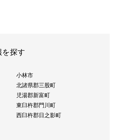
報を探す
小林市
北諸県郡三股町
児湯郡新富町
東臼杵郡門川町
西臼杵郡日之影町