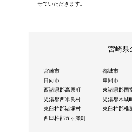
せていただきます。
宮崎県
宮崎市
都城市
日向市
串間市
西諸県郡高原町
東諸県郡国
児湯郡西米良村
児湯郡木城
東臼杵郡諸塚村
東臼杵郡椎
西臼杵郡五ヶ瀬町