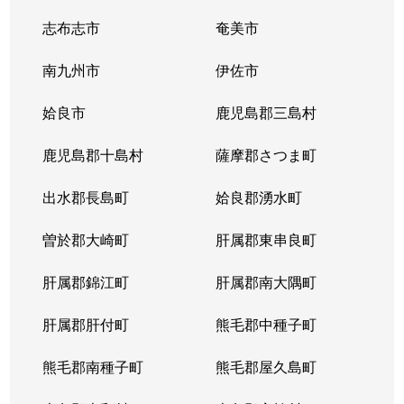
志布志市
奄美市
南九州市
伊佐市
姶良市
鹿児島郡三島村
鹿児島郡十島村
薩摩郡さつま町
出水郡長島町
姶良郡湧水町
曽於郡大崎町
肝属郡東串良町
肝属郡錦江町
肝属郡南大隅町
肝属郡肝付町
熊毛郡中種子町
熊毛郡南種子町
熊毛郡屋久島町