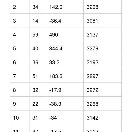
2
34
142.9
3208
4.5
3
14
-36.4
3081
3.2
4
59
490
3137
21
5
40
344.4
3279
29
6
36
33.3
3192
4.3
7
51
183.3
2897
-10
8
32
-17.9
3272
8.1
9
22
-38.9
3268
5.5
10
31
-34
3142
-2
11
47
-17.5
3012
-4.