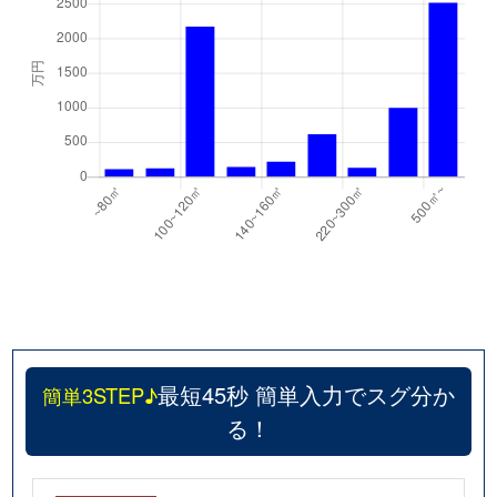
最短45秒 簡単入力でスグ分か
簡単3STEP♪
る！