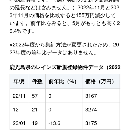
の延長などは含みません。）2022年11月と202
3年11月の価格を比較すると155万円減少して
います。前年比をみると、5月がもっとも高く2
9.4%です。
※2022年度から集計方法が変更されたため、20
22年度の前年比データはありません。
鹿児島県のレインズ新規登録物件データ（2022年11
年/月
件数
前年比（%）
価格（万円）
前
22/11
57
0
3167
0
12
21
0
3274
0
23/01
19
-13.6
3175
8.1