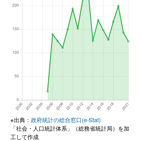
※出典：
政府統計の総合窓口(e-Stat)
「社会・人口統計体系」（総務省統計局）を加
工して作成