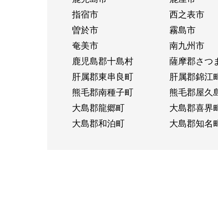
指宿市
西之表市
曽於市
霧島市
奄美市
南九州市
鹿児島郡十島村
薩摩郡さつ
肝属郡東串良町
肝属郡錦江
熊毛郡南種子町
熊毛郡屋久
大島郡龍郷町
大島郡喜界
大島郡和泊町
大島郡知名