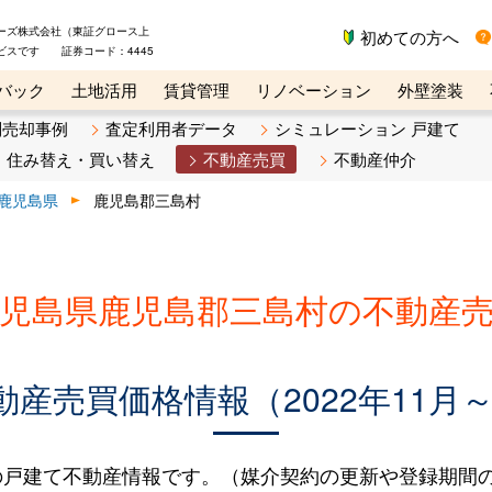
ーズ株式会社（東証グロース上
初めての方へ
ビスです 証券コード：4445
バック
土地活用
賃貸管理
リノベーション
外壁塗装
ライン講座
リビンマガジンBiz
不動産売却ご相談デスク
別売却事例
査定利用者データ
シミュレーション 戸建て
住み替え・買い替え
不動産売買
不動産仲介
鹿児島県
鹿児島郡三島村
児島県鹿児島郡三島村の不動産
産売買価格情報（2022年11月～2
戸建て不動産情報です。（媒介契約の更新や登録期間の延