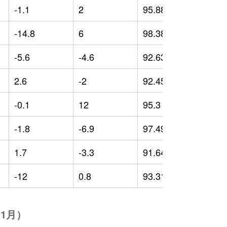
-1.1
2
95.88
2
-14.8
6
98.38
9
-5.6
-4.6
92.63
-
2.6
-2
92.45
-
-0.1
12
95.3
1
-1.8
-6.9
97.49
1
1.7
-3.3
91.64
-
-12
0.8
93.31
-