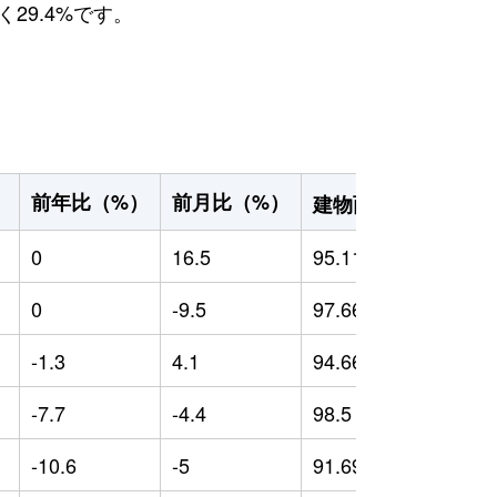
29.4%です。
2
前年比（%）
前月比（%）
）
建物面積（m
）
0
16.5
95.11
0
0
-9.5
97.66
0
-1.3
4.1
94.66
-
-7.7
-4.4
98.5
0
-10.6
-5
91.69
-