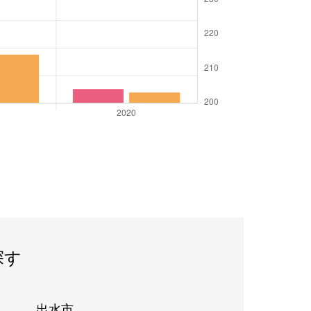
探す
出水市