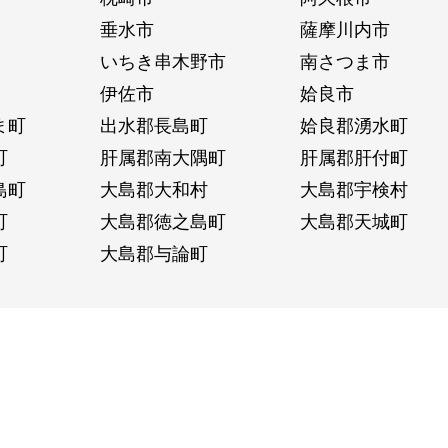
垂水市
薩摩川内市
いちき串木野市
南さつま市
伊佐市
姶良市
ま町
出水郡長島町
姶良郡湧水町
町
肝属郡南大隅町
肝属郡肝付町
島町
大島郡大和村
大島郡宇検村
町
大島郡徳之島町
大島郡天城町
町
大島郡与論町