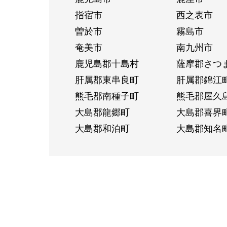
指宿市
西之表市
曽於市
霧島市
奄美市
南九州市
鹿児島郡十島村
薩摩郡さつ
肝属郡東串良町
肝属郡錦江
熊毛郡南種子町
熊毛郡屋久
大島郡龍郷町
大島郡喜界
大島郡和泊町
大島郡知名