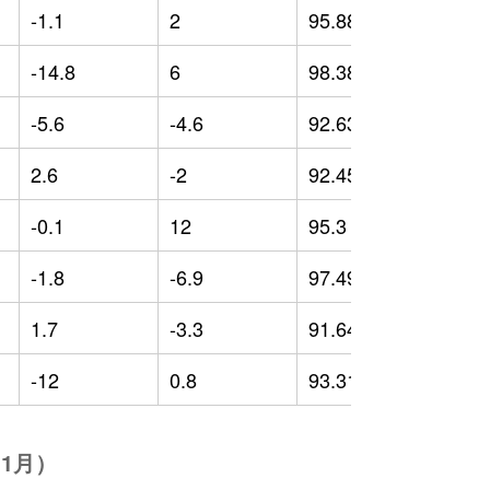
-1.1
2
95.88
2
-14.8
6
98.38
9
-5.6
-4.6
92.63
-
2.6
-2
92.45
-
-0.1
12
95.3
1
-1.8
-6.9
97.49
1
1.7
-3.3
91.64
-
-12
0.8
93.31
-