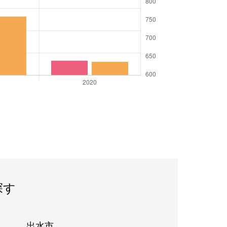
探す
出水市