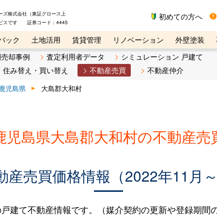
ーズ株式会社（東証グロース上
初めての方へ
ビスです 証券コード：4445
バック
土地活用
賃貸管理
リノベーション
外壁塗装
ライン講座
リビンマガジンBiz
不動産売却ご相談デスク
別売却事例
査定利用者データ
シミュレーション 戸建て
住み替え・買い替え
不動産売買
不動産仲介
鹿児島県
大島郡大和村
鹿児島県大島郡大和村の不動産売
産売買価格情報（2022年11月～2
戸建て不動産情報です。（媒介契約の更新や登録期間の延