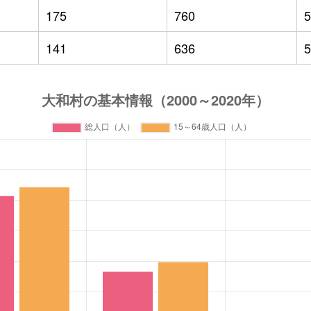
175
760
5
141
636
5