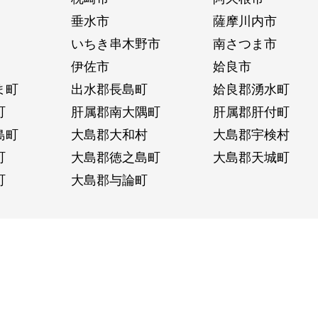
垂水市
薩摩川内市
いちき串木野市
南さつま市
伊佐市
姶良市
ま町
出水郡長島町
姶良郡湧水町
町
肝属郡南大隅町
肝属郡肝付町
島町
大島郡大和村
大島郡宇検村
町
大島郡徳之島町
大島郡天城町
町
大島郡与論町