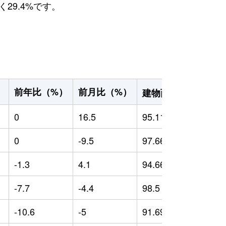
29.4%です。
2
前年比（%）
前月比（%）
）
建物面積（m
）
0
16.5
95.11
0
0
-9.5
97.66
0
-1.3
4.1
94.66
-
-7.7
-4.4
98.5
0
-10.6
-5
91.69
-