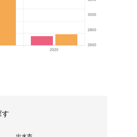
探す
出水市