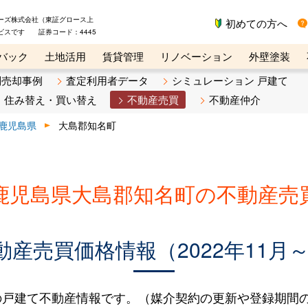
ーズ株式会社（東証グロース上
初めての方へ
ビスです 証券コード：4445
バック
土地活用
賃貸管理
リノベーション
外壁塗装
ライン講座
リビンマガジンBiz
不動産売却ご相談デスク
別売却事例
査定利用者データ
シミュレーション 戸建て
住み替え・買い替え
不動産売買
不動産仲介
鹿児島県
大島郡知名町
鹿児島県大島郡知名町の不動産売
産売買価格情報（2022年11月～2
戸建て不動産情報です。（媒介契約の更新や登録期間の延