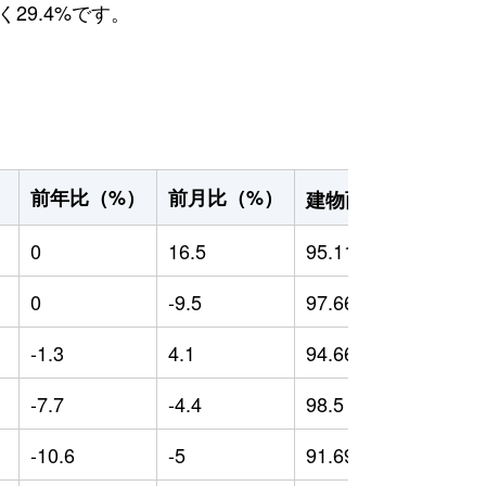
29.4%です。
2
前年比（%）
前月比（%）
）
建物面積（m
）
0
16.5
95.11
0
0
-9.5
97.66
0
-1.3
4.1
94.66
-
-7.7
-4.4
98.5
0
-10.6
-5
91.69
-