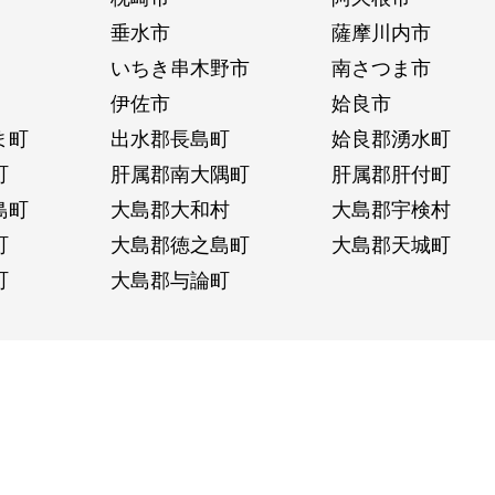
垂水市
薩摩川内市
いちき串木野市
南さつま市
伊佐市
姶良市
ま町
出水郡長島町
姶良郡湧水町
町
肝属郡南大隅町
肝属郡肝付町
島町
大島郡大和村
大島郡宇検村
町
大島郡徳之島町
大島郡天城町
町
大島郡与論町