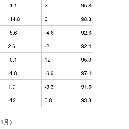
-1.1
2
95.88
2
-14.8
6
98.38
9
-5.6
-4.6
92.63
-
2.6
-2
92.45
-
-0.1
12
95.3
1
-1.8
-6.9
97.49
1
1.7
-3.3
91.64
-
-12
0.8
93.31
-