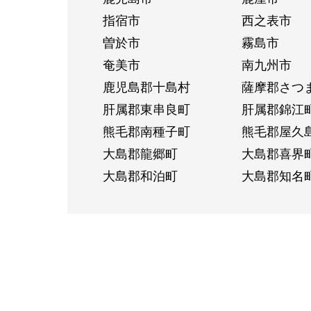
指宿市
西之表市
曽於市
霧島市
奄美市
南九州市
鹿児島郡十島村
薩摩郡さつ
肝属郡東串良町
肝属郡錦江
熊毛郡南種子町
熊毛郡屋久
大島郡龍郷町
大島郡喜界
大島郡和泊町
大島郡知名