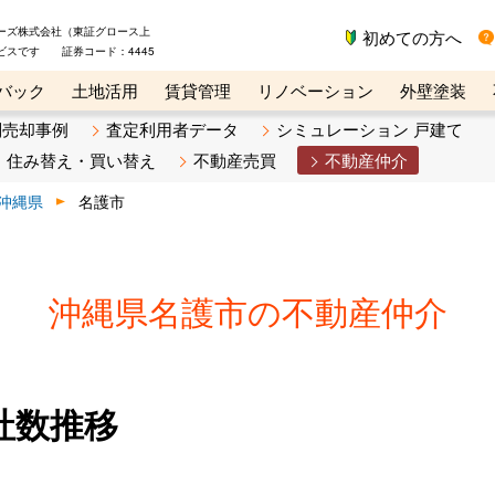
ーズ株式会社（東証グロース上
初めての方へ
ビスです 証券コード：4445
バック
土地活用
賃貸管理
リノベーション
外壁塗装
ライン講座
リビンマガジンBiz
不動産売却ご相談デスク
別売却事例
査定利用者データ
シミュレーション 戸建て
住み替え・買い替え
不動産売買
不動産仲介
沖縄県
名護市
沖縄県名護市の不動産仲介
社数推移