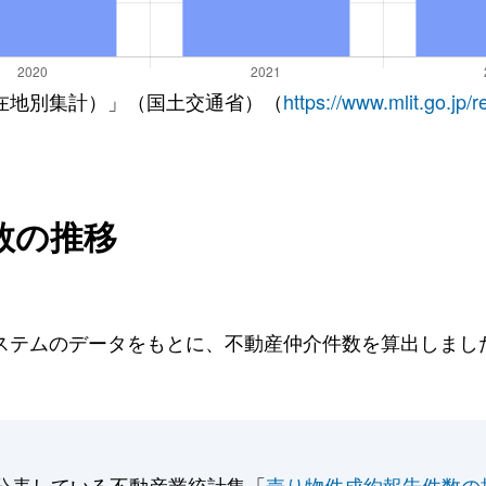
在地別集計）」（国土交通省）（
https://www.mlit.go.jp/
数の推移
テムのデータをもとに、不動産仲介件数を算出しました。
公表している不動産業統計集「
売り物件成約報告件数の