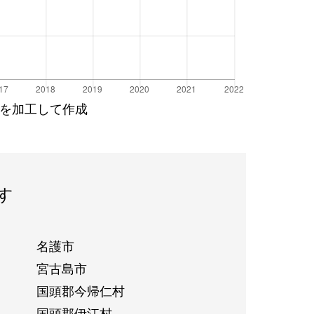
を加工して作成
す
名護市
宮古島市
国頭郡今帰仁村
国頭郡伊江村