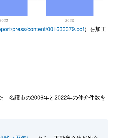
report/press/content/001633379.pdf
）を加工
名護市の2006年と2022年の仲介件数を
推移（暦年）
」から、不動産会社が仲介