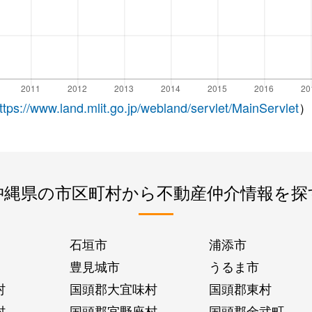
ttps://www.land.mlit.go.jp/webland/servlet/MainServlet
）
沖縄県の市区町村から不動産仲介情報を探
石垣市
浦添市
豊見城市
うるま市
村
国頭郡大宜味村
国頭郡東村
村
国頭郡宜野座村
国頭郡金武町