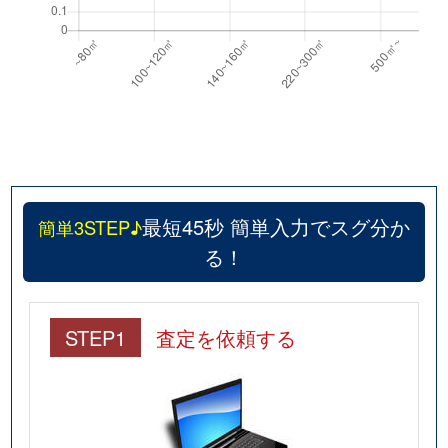
最短45秒 簡単入力でスグ分か
簡単3STEP♪
る！
STEP1
査定を依頼する