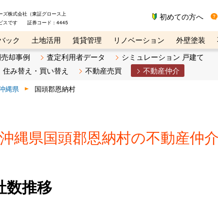
ーズ株式会社（東証グロース上
初めての方へ
ビスです 証券コード：4445
バック
土地活用
賃貸管理
リノベーション
外壁塗装
ライン講座
リビンマガジンBiz
不動産売却ご相談デスク
別売却事例
査定利用者データ
シミュレーション 戸建て
住み替え・買い替え
不動産売買
不動産仲介
沖縄県
国頭郡恩納村
沖縄県国頭郡恩納村の不動産仲
社数推移