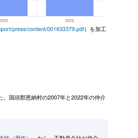
report/press/content/001633379.pdf
）を加工
国頭郡恩納村の2007年と2022年の仲介
推移（暦年）
」から、不動産会社が仲介