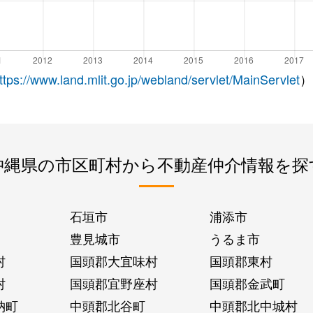
ttps://www.land.mlit.go.jp/webland/servlet/MainServlet
）
沖縄県の市区町村から不動産仲介情報を探
石垣市
浦添市
豊見城市
うるま市
村
国頭郡大宜味村
国頭郡東村
村
国頭郡宜野座村
国頭郡金武町
納町
中頭郡北谷町
中頭郡北中城村