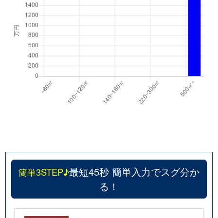
最短45秒 簡単入力でスグ分か
簡単3STEP♪
る！