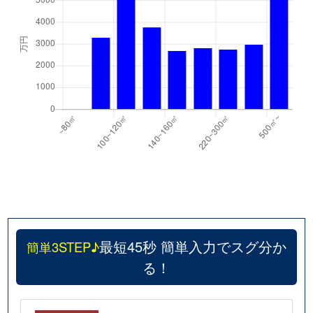
最短45秒 簡単入力でスグ分か
簡単3STEP♪
る！