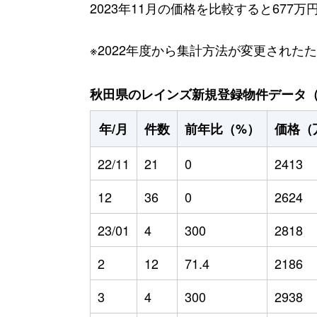
2023年11月の価格を比較すると677
※2022年度から集計方法が変更された
秋田県のレインズ新規登録物件データ（20
年/月
件数
前年比（%）
価格（
22/11
21
0
2413
12
36
0
2624
23/01
4
300
2818
2
12
71.4
2186
3
4
300
2938