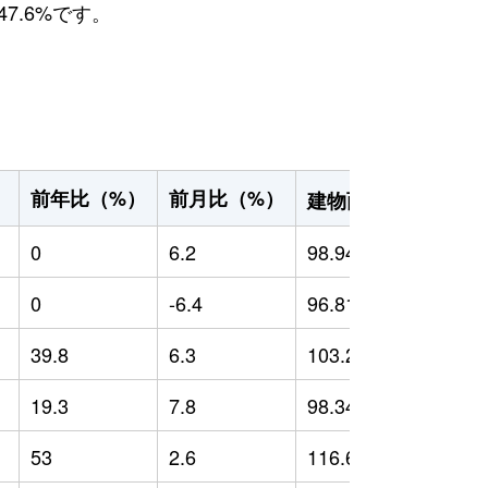
7.6%です。
2
前年比（%）
前月比（%）
）
建物面積（m
）
0
6.2
98.94
0
0
-6.4
96.81
0
39.8
6.3
103.26
9
19.3
7.8
98.34
4
53
2.6
116.69
2