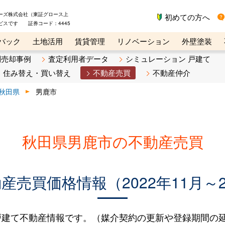
ーズ株式会社（東証グロース上
初めての方へ
ビスです 証券コード：4445
バック
土地活用
賃貸管理
リノベーション
外壁塗装
ライン講座
リビンマガジンBiz
不動産売却ご相談デスク
別売却事例
査定利用者データ
シミュレーション 戸建て
住み替え・買い替え
不動産売買
不動産仲介
秋田県
男鹿市
秋田県男鹿市の不動産売買
売買価格情報（2022年11月～2
建て不動産情報です。（媒介契約の更新や登録期間の延長