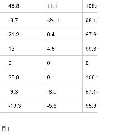
45.8
11.1
108.42
1
-8.7
-24.1
98.15
0
21.2
0.4
97.61
7
13
4.8
99.61
1
0
0
0
0
25.8
0
108.9
9
-9.3
-8.5
97.13
-
-19.3
-5.6
95.31
-