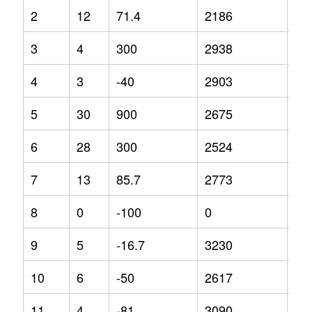
2
12
71.4
2186
-9
3
4
300
2938
47
4
3
-40
2903
18
5
30
900
2675
-1.
6
28
300
2524
-3.
7
13
85.7
2773
9.4
8
0
-100
0
0
9
5
-16.7
3230
-2.
10
6
-50
2617
4.2
11
4
-81
3090
28