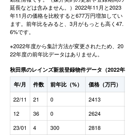
延長などは含みません。）2022年11月と2023
年11月の価格を比較すると677万円増加してい
ます。前年比をみると、3月がもっとも高く47.
6%です。
※2022年度から集計方法が変更されたため、20
22年度の前年比データはありません。
秋田県のレインズ新規登録物件データ（2022年11月～
年/月
件数
前年比（%）
価格（万円）
前
22/11
21
0
2413
0
12
36
0
2624
0
23/01
4
300
2818
17