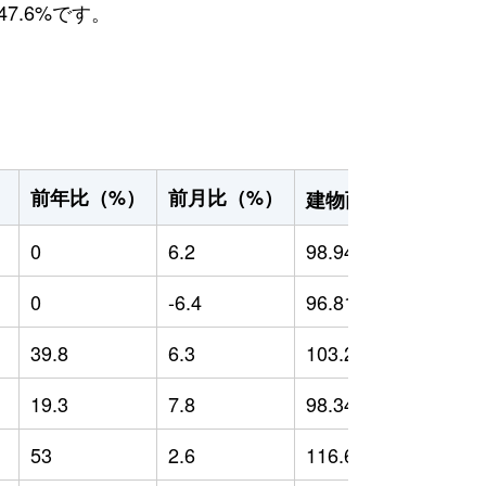
7.6%です。
2
前年比（%）
前月比（%）
）
建物面積（m
）
0
6.2
98.94
0
0
-6.4
96.81
0
39.8
6.3
103.26
9
19.3
7.8
98.34
4
53
2.6
116.69
2