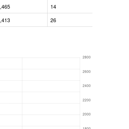
,465
14
1,215
,413
26
1,126