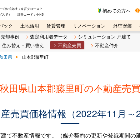
ーズ株式会社（東証グロース上
初めての方へ
ビスです 証券コード：4445
バック
土地活用
賃貸管理
リノベーション
外壁塗装
ライン講座
リビンマガジンBiz
不動産売却ご相談デスク
別売却事例
査定利用者データ
シミュレーション 戸建て
住み替え・買い替え
不動産売買
不動産仲介
秋田県
山本郡藤里町
秋田県山本郡藤里町の不動産売
売買価格情報（2022年11月～2
建て不動産情報です。（媒介契約の更新や登録期間の延長