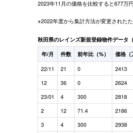
2023年11月の価格を比較すると677
※2022年度から集計方法が変更された
秋田県のレインズ新規登録物件データ（20
年/月
件数
前年比（%）
価格（
22/11
21
0
2413
12
36
0
2624
23/01
4
300
2818
2
12
71.4
2186
3
4
300
2938