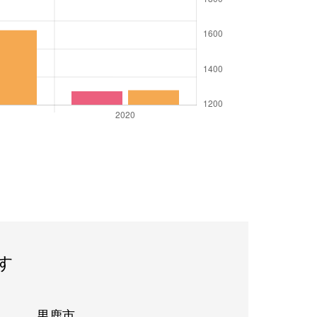
す
男鹿市