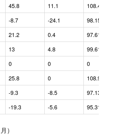
45.8
11.1
108.42
1
-8.7
-24.1
98.15
0
21.2
0.4
97.61
7
13
4.8
99.61
1
0
0
0
0
25.8
0
108.9
9
-9.3
-8.5
97.13
-
-19.3
-5.6
95.31
-