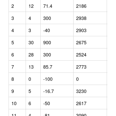
2
12
71.4
2186
-9
3
4
300
2938
47
4
3
-40
2903
18
5
30
900
2675
-1.
6
28
300
2524
-3.
7
13
85.7
2773
9.4
8
0
-100
0
0
9
5
-16.7
3230
-2.
10
6
-50
2617
4.2
11
4
-81
3090
28