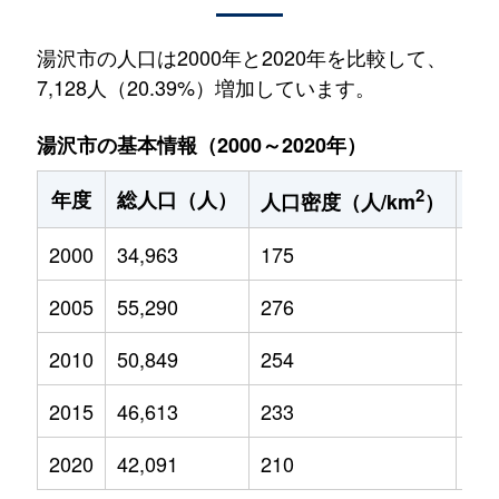
湯沢市の人口は2000年と2020年を比較して、
7,128人（20.39%）増加しています。
湯沢市の基本情報（2000～2020年）
2
年度
総人口（人）
1
人口密度（人/km
）
2000
34,963
175
5,1
2005
55,290
276
7,0
2010
50,849
254
5,6
2015
46,613
233
4,5
2020
42,091
210
3,6