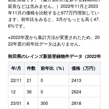
延長などは含みません。）2022年11月と2023
年11月の価格を比較すると677万円増加してい
ます。前年比をみると、3月がもっとも高く47.
6%です。
※2022年度から集計方法が変更されたため、20
22年度の前年比データはありません。
秋田県のレインズ新規登録物件データ（2022年11月～
年/月
件数
前年比（%）
価格（万円）
前
22/11
21
0
2413
0
12
36
0
2624
0
23/01
4
300
2818
17