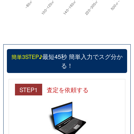
最短45秒 簡単入力でスグ分か
簡単3STEP♪
る！
STEP1
査定を依頼する