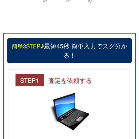
最短45秒 簡単入力でスグ分か
簡単3STEP♪
る！
STEP1
査定を依頼する