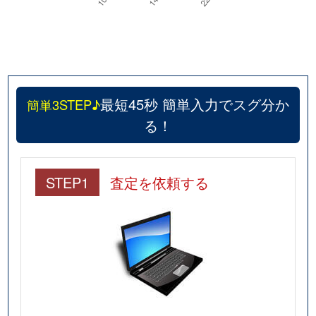
最短45秒 簡単入力でスグ分か
簡単3STEP♪
る！
STEP1
査定を依頼する