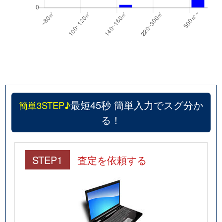
最短45秒 簡単入力でスグ分か
簡単3STEP♪
る！
STEP1
査定を依頼する