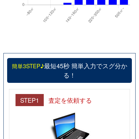
最短45秒 簡単入力でスグ分か
簡単3STEP♪
る！
STEP1
査定を依頼する