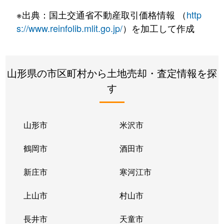
ゆたか
1,200万円
酒田
徒歩29分
※出典：国土交通省不動産取引価格情報 （
http
四ツ興野
580万円
東酒田
徒歩14分
s://www.reinfolib.mlit.go.jp/
）を加工して作成
若竹町
760万円
酒田
徒歩29分
山形県の市区町村から土地売却・査定情報を探
若竹町
760万円
酒田
徒歩29分
す
若浜町
650万円
酒田
徒歩14分
若浜町
530万円
酒田
徒歩16分
山形市
米沢市
鶴岡市
酒田市
新庄市
寒河江市
上山市
村山市
長井市
天童市