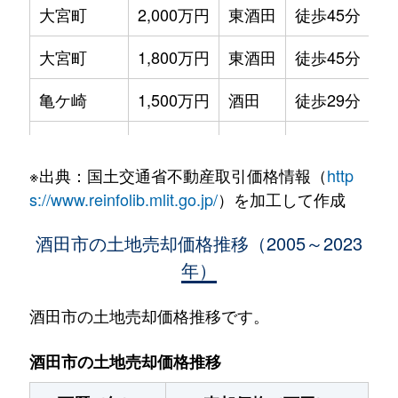
大宮町
2,000万円
東酒田
徒歩45分
大宮町
1,800万円
東酒田
徒歩45分
亀ケ崎
1,500万円
酒田
徒歩29分
亀ケ崎
2,000万円
酒田
徒歩24分
※出典：国土交通省不動産取引価格情報（
http
亀ケ崎
400万円
酒田
徒歩45分
s://www.reinfolib.mlit.go.jp/
）を加工して作成
北里町
270万円
酒田
徒歩18分
酒田市の土地売却価格推移（2005～2023
年）
北新橋
800万円
酒田
徒歩10分
こあら
1,000万円
酒田
徒歩29分
酒田市の土地売却価格推移です。
栄町
10万円
酒田
徒歩9分
酒田市の土地売却価格推移