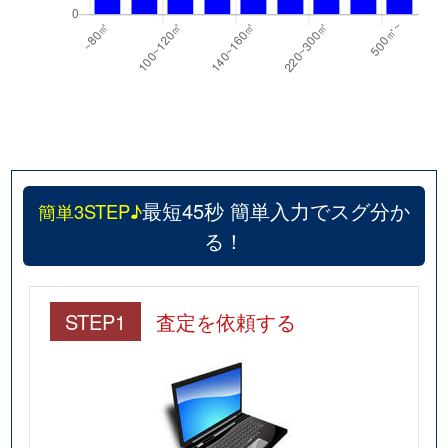
最短45秒 簡単入力でスグ分か
簡単3STEP♪
る！
STEP1
査定を依頼する