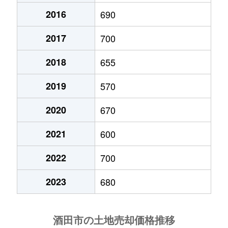
2016
690
東大町
680万円
酒田
徒歩28分
2017
700
東大町
720万円
酒田
徒歩20分
2018
655
東大町
950万円
東酒田
徒歩19分
2019
570
東中の口町
680万円
酒田
徒歩19分
2020
670
光ケ丘
420万円
酒田
徒歩45分
2021
600
日吉町
360万円
酒田
徒歩18分
2022
700
広野
400万円
余目
徒歩1時間15
2023
680
船場町
2,700万円
酒田
徒歩23分
船場町
700万円
酒田
徒歩24分