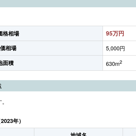
）
95万円
価格相場
価相場
5,000円
2
地面積
630m
域
す。
023年）
地域名