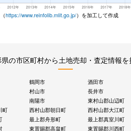
 （
https://www.reinfolib.mlit.go.jp/
）を加工して作成
形県の市区町村から土地売却・査定情報を
鶴岡市
酒田市
村山市
長井市
南陽市
東村山郡山辺町
川町
西村山郡朝日町
西村山郡大江町
町
最上郡舟形町
最上郡真室川町
村
東置賜郡高畠町
東置賜郡川西町