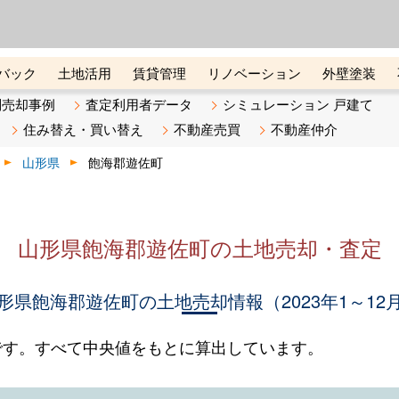
ーズ株式会社（東証グロース上
初めての方へ
ビスです 証券コード：4445
バック
土地活用
賃貸管理
リノベーション
外壁塗装
ライン講座
リビンマガジンBiz
不動産売却ご相談デスク
別売却事例
査定利用者データ
シミュレーション 戸建て
住み替え・買い替え
不動産売買
不動産仲介
山形県
飽海郡遊佐町
山形県飽海郡遊佐町の土地売却・査定
形県飽海郡遊佐町の土地売却情報（2023年1～12
です。すべて中央値をもとに算出しています。