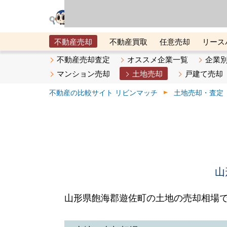
リビン・テクノロジ
場）が運営するサー
不動産売却
不動産買取
任意売却
リース
メタ住宅展示場
ベスト不動産カンパニー
オン
不動産売却査定
オススメ企業一覧
企業
マンション売却
土地売却
戸建て売却
不動産の比較サイト リビンマッチ
土地売却・査定
山
山形県飽海郡遊佐町の土地の売却相場