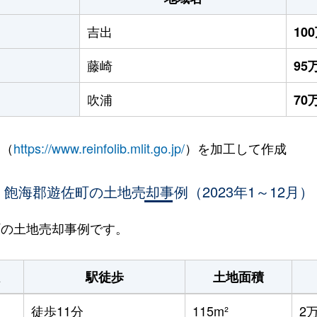
吉出
10
藤崎
95
吹浦
70
 （
https://www.reinfolib.mlit.go.jp/
）を加工して作成
飽海郡遊佐町の土地売却事例（2023年1～12月）
佐町の土地売却事例です。
駅徒歩
土地面積
徒歩11分
115m²
2