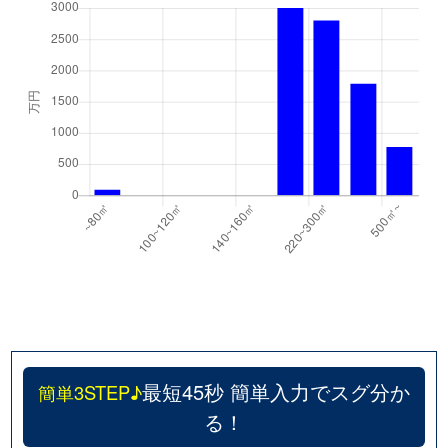
最短45秒 簡単入力でスグ分か
簡単3STEP♪
る！