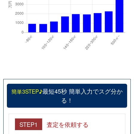
最短45秒 簡単入力でスグ分か
簡単3STEP♪
る！
STEP1
査定を依頼する