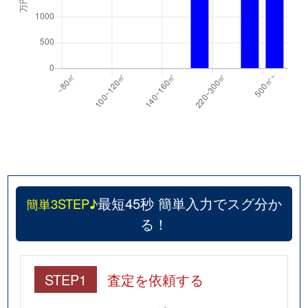
最短45秒 簡単入力でスグ分か
簡単3STEP♪
る！
STEP1
査定を依頼する