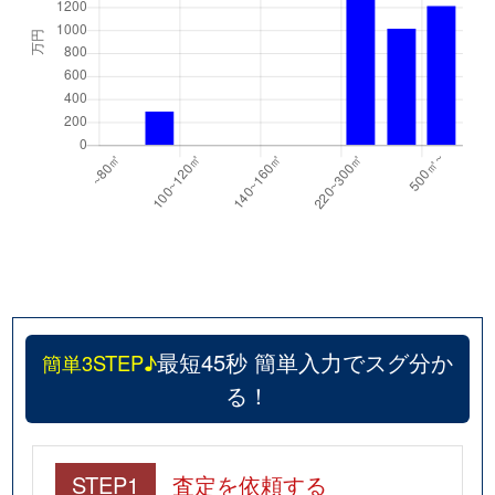
最短45秒 簡単入力でスグ分か
簡単3STEP♪
る！
STEP1
査定を依頼する