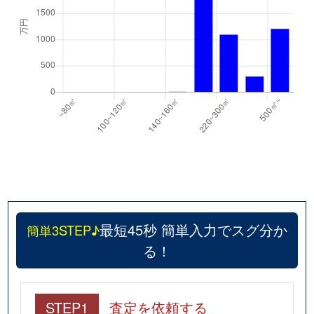
最短45秒 簡単入力でスグ分か
簡単3STEP♪
る！
STEP1
査定を依頼する