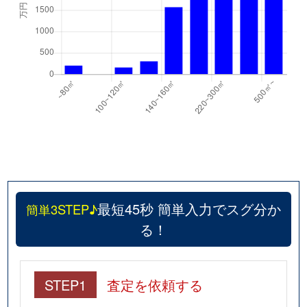
最短45秒 簡単入力でスグ分か
簡単3STEP♪
る！
STEP1
査定を依頼する