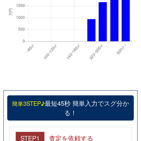
最短45秒 簡単入力でスグ分か
簡単3STEP♪
る！
STEP1
査定を依頼する