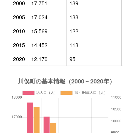
2000
17,751
139
2,5
2005
17,034
133
2,1
2010
15,569
122
1,7
2015
14,452
113
1,3
2020
12,170
95
94