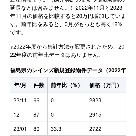
延長などは含みません。）2022年11月と2023
年11月の価格を比較すると20万円増加していま
す。前年比をみると、3月がもっとも高く12%
です。
※2022年度から集計方法が変更されたため、20
22年度の前年比データはありません。
福島県のレインズ新規登録物件データ（2022年11月～
年/月
件数
前年比（%）
価格（万円）
前
22/11
66
0
2823
0
12
87
0
2915
0
23/01
80
33.3
2722
-4.