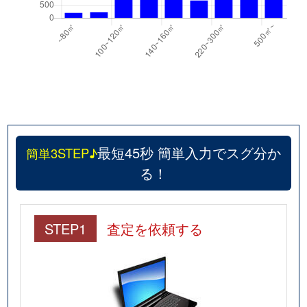
最短45秒 簡単入力でスグ分か
簡単3STEP♪
る！
STEP1
査定を依頼する