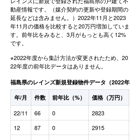
レインズに新規で登録された福島県の戸建て不
動産情報です。（媒介契約の更新や登録期間の
延長などは含みません。）2022年11月と2023
年11月の価格を比較すると20万円増加していま
す。前年比をみると、3月がもっとも高く12%
です。
※2022年度から集計方法が変更されたため、20
22年度の前年比データはありません。
福島県のレインズ新規登録物件データ（2022年11月～
年/月
件数
前年比（%）
価格（万円）
前
22/11
66
0
2823
0
12
87
0
2915
0