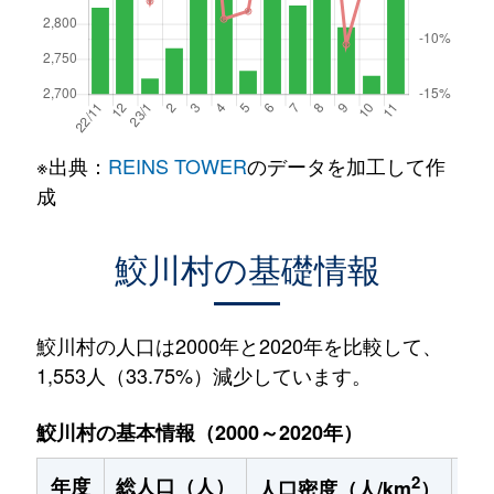
※出典：
REINS TOWER
のデータを加工して作
成
鮫川村の基礎情報
鮫川村の人口は2000年と2020年を比較して、
1,553人（33.75%）減少しています。
鮫川村の基本情報（2000～2020年）
2
年度
総人口（人）
1
人口密度（人/km
）