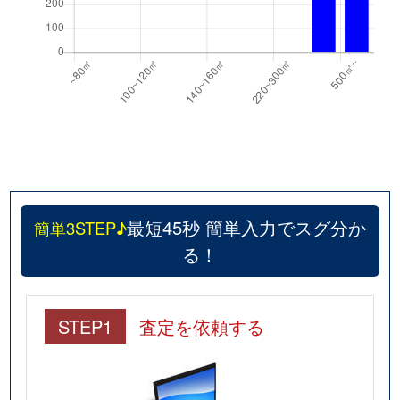
最短45秒 簡単入力でスグ分か
簡単3STEP♪
る！
STEP1
査定を依頼する