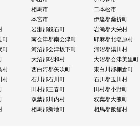
相馬市
二本松市
本宮市
伊達郡桑折町
村
岩瀬郡鏡石町
岩瀬郡天栄村
見町
南会津郡南会津町
耶麻郡北塩原村
代町
河沼郡会津坂下町
河沼郡湯川村
町
大沼郡昭和村
大沼郡会津美里町
島村
西白河郡矢吹町
東白川郡棚倉町
川村
石川郡石川町
石川郡玉川村
町
田村郡三春町
田村郡小野町
町
双葉郡川内村
双葉郡大熊町
村
相馬郡新地町
相馬郡飯舘村