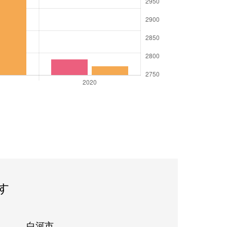
す
白河市