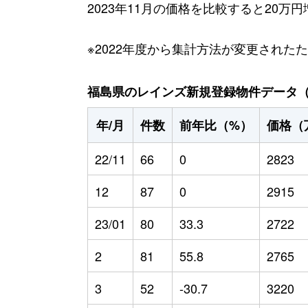
2023年11月の価格を比較すると20
※2022年度から集計方法が変更された
福島県のレインズ新規登録物件データ（20
年/月
件数
前年比（%）
価格（
22/11
66
0
2823
12
87
0
2915
23/01
80
33.3
2722
2
81
55.8
2765
3
52
-30.7
3220