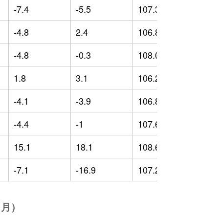
-7.4
-5.5
107.35
0
-4.8
2.4
106.82
-
-4.8
-0.3
108.05
2
1.8
3.1
106.23
-
-4.1
-3.9
106.85
1
-4.4
-1
107.6
0
15.1
18.1
108.69
1
-7.1
-16.9
107.25
-