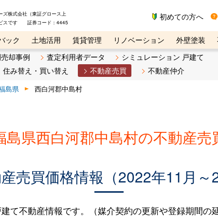
ーズ株式会社（東証グロース上
初めての方へ
ビスです 証券コード：4445
バック
土地活用
賃貸管理
リノベーション
外壁塗装
ライン講座
リビンマガジンBiz
不動産売却ご相談デスク
別売却事例
査定利用者データ
シミュレーション 戸建て
住み替え・買い替え
不動産売買
不動産仲介
福島県
西白河郡中島村
福島県西白河郡中島村の不動産売
売買価格情報（2022年11月～2
建て不動産情報です。（媒介契約の更新や登録期間の延長