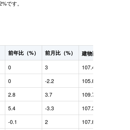
2%です。
2
前年比（%）
前月比（%）
）
建物面積（m
）
0
3
107.42
0
0
-2.2
105.88
0
2.8
3.7
109.72
1
5.4
-3.3
107.39
0
-0.1
2
107.89
2