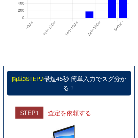
最短45秒 簡単入力でスグ分か
簡単3STEP♪
る！
STEP1
査定を依頼する