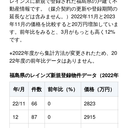
レインズに新規で登録された福島県の戸建て不
動産情報です。（媒介契約の更新や登録期間の
延長などは含みません。）2022年11月と2023
年11月の価格を比較すると20万円増加していま
す。前年比をみると、3月がもっとも高く12%
です。
※2022年度から集計方法が変更されたため、20
22年度の前年比データはありません。
福島県のレインズ新規登録物件データ（2022年11月～
年/月
件数
前年比（%）
価格（万円）
前
22/11
66
0
2823
0
12
87
0
2915
0