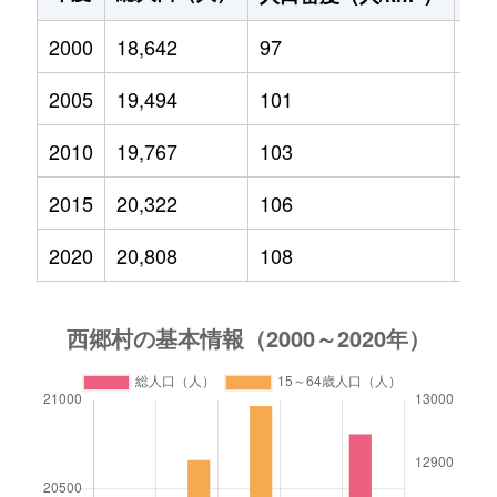
2000
18,642
97
3,3
2005
19,494
101
3,2
2010
19,767
103
3,0
2015
20,322
106
2,8
2020
20,808
108
2,8