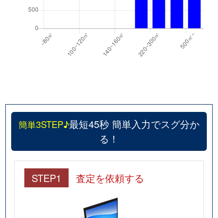
最短45秒 簡単入力でスグ分か
簡単3STEP♪
る！
STEP1
査定を依頼する