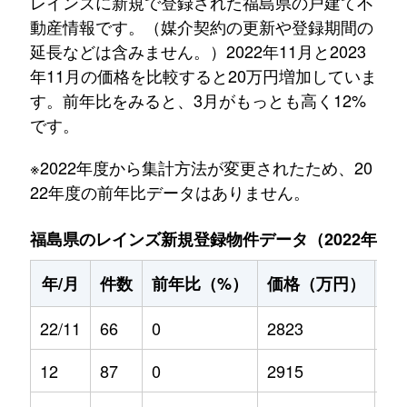
レインズに新規で登録された福島県の戸建て不
動産情報です。（媒介契約の更新や登録期間の
延長などは含みません。）2022年11月と2023
年11月の価格を比較すると20万円増加していま
す。前年比をみると、3月がもっとも高く12%
です。
※2022年度から集計方法が変更されたため、20
22年度の前年比データはありません。
福島県のレインズ新規登録物件データ（2022年11月～
年/月
件数
前年比（%）
価格（万円）
前
22/11
66
0
2823
0
12
87
0
2915
0