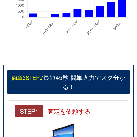
最短45秒 簡単入力でスグ分か
簡単3STEP♪
る！
STEP1
査定を依頼する