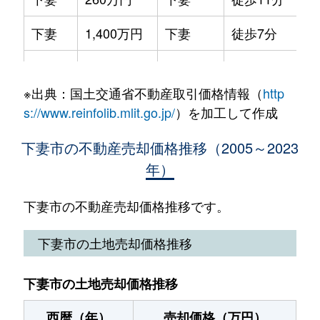
南原
420万円
下妻
徒歩45分
下妻
1,400万円
下妻
徒歩7分
本城町
2,000万円
下妻
徒歩1分
下妻
2,800万円
下妻
徒歩14分
若柳
8万円
騰波ノ江
徒歩4分
※出典：国土交通省不動産取引価格情報（
http
下妻
3,000万円
下妻
徒歩6分
若柳
350万円
騰波ノ江
徒歩9分
s://www.reinfolib.mlit.go.jp/
）を加工して作成
下妻
3,100万円
下妻
徒歩6分
下妻市の不動産売却価格推移（2005～2023
年）
高道祖
500万円
下妻
徒歩1時間15分
高道祖
30万円
下妻
徒歩1時間15分
下妻市の不動産売却価格推移です。
高道祖
250万円
下妻
徒歩1時間15分
下妻市の土地売却価格推移
田下
480万円
玉村
徒歩19分
下妻市の土地売却価格推移
長塚
680万円
下妻
徒歩45分
西暦（年）
売却価格（万円）