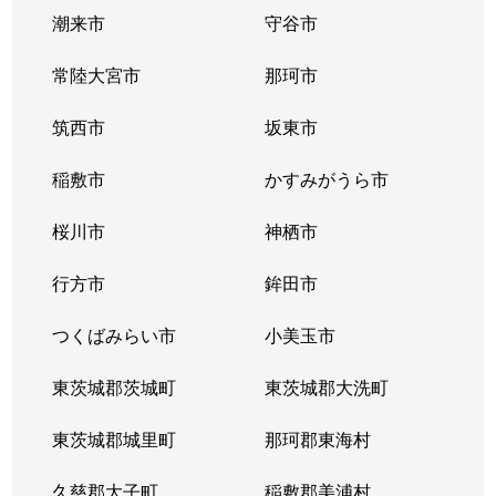
潮来市
守谷市
常陸大宮市
那珂市
筑西市
坂東市
稲敷市
かすみがうら市
桜川市
神栖市
行方市
鉾田市
つくばみらい市
小美玉市
東茨城郡茨城町
東茨城郡大洗町
東茨城郡城里町
那珂郡東海村
久慈郡大子町
稲敷郡美浦村