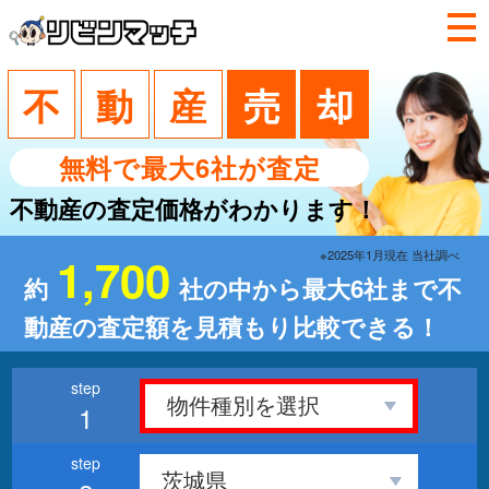
不
動
産
売
却
無料で最大6社が査定
不動産の査定価格がわかります！
※2025年1月現在 当社調べ
1,700
約
社の中から最大6社まで不
動産の査定額を見積もり比較できる！
1