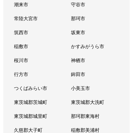
潮来市
守谷市
常陸大宮市
那珂市
筑西市
坂東市
稲敷市
かすみがうら市
桜川市
神栖市
行方市
鉾田市
つくばみらい市
小美玉市
東茨城郡茨城町
東茨城郡大洗町
東茨城郡城里町
那珂郡東海村
久慈郡大子町
稲敷郡美浦村