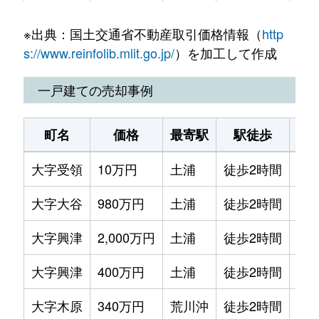
大字木原
2,300万円
土浦
徒歩2時間
200
※出典：国土交通省不動産取引価格情報（
http
大字信太
85万円
土浦
徒歩2時間
150
s://www.reinfolib.mlit.go.jp/
）を加工して作成
大字土屋
500万円
土浦
徒歩2時間
200
一戸建ての売却事例
大字根火
100万円
土浦
徒歩2時間
690
町名
価格
最寄駅
駅徒歩
土
大字布佐
260万円
土浦
徒歩2時間
170
大字受領
10万円
土浦
徒歩2時間
180
大字大谷
980万円
土浦
徒歩2時間
210
大字興津
2,000万円
土浦
徒歩2時間
890
大字興津
400万円
土浦
徒歩2時間
490
大字木原
340万円
荒川沖
徒歩2時間
110