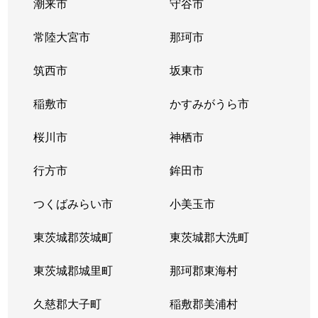
潮来市
守谷市
常陸大宮市
那珂市
筑西市
坂東市
稲敷市
かすみがうら市
桜川市
神栖市
行方市
鉾田市
つくばみらい市
小美玉市
東茨城郡茨城町
東茨城郡大洗町
東茨城郡城里町
那珂郡東海村
久慈郡大子町
稲敷郡美浦村