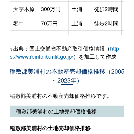
大字木原
300万円
土浦
徒歩2時間
200
郷中
70万円
土浦
徒歩2時間
200
郷中
2,700万円
土浦
徒歩2時間
230
※出典：国土交通省不動産取引価格情報（
http
大字土浦
100万円
土浦
徒歩2時間
990
s://www.reinfolib.mlit.go.jp/
）を加工して作成
大字土屋
250万円
土浦
徒歩2時間
210
稲敷郡美浦村の不動産売却価格推移（2005
～2023年）
大字土屋
300万円
土浦
徒歩2時間
150
大字土屋
380万円
土浦
徒歩2時間
125
稲敷郡美浦村の不動産売却価格推移です。
大字土屋
280万円
土浦
徒歩2時間
100
稲敷郡美浦村の土地売却価格推移
大字土屋
450万円
土浦
徒歩2時間
210
稲敷郡美浦村の土地売却価格推移