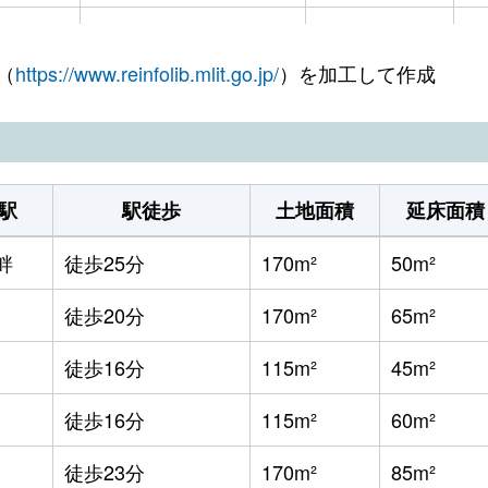
灘
徒歩45分
145m²
9
（
https://www.reinfolib.mlit.go.jp/
）を加工して作成
徒歩14分
105m²
3,
灘
徒歩45分
160m²
1
灘
徒歩45分
145m²
4,
駅
駅徒歩
土地面積
延床面積
徒歩9分
130m²
2
畔
徒歩25分
170m²
50m²
徒歩16分
830m²
2,
徒歩20分
170m²
65m²
徒歩45分
290m²
2
徒歩16分
115m²
45m²
田
徒歩1時間15分
340m²
7,
徒歩16分
115m²
60m²
湖畔
徒歩45分
125m²
2,
徒歩23分
170m²
85m²