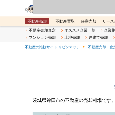
リビン・テクノロジ
場）が運営するサー
不動産売却
不動産買取
任意売却
リース
メタ住宅展示場
ベスト不動産カンパニー
オン
不動産売却査定
オススメ企業一覧
企業
マンション売却
土地売却
戸建て売却
不動産の比較サイト リビンマッチ
不動産売却・査
茨城県鉾田市の不動産の売却相場です