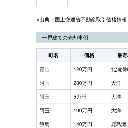
上沢
400万円
鹿島
※出典：国土交通省不動産取引価格情報
上沢
10万円
大洋
上幡木
700万円
鹿島
一戸建ての売却事例
上幡木
20万円
鹿島
町名
価格
最寄
汲上
1,000円
大洋
青山
120万円
北浦湖
汲上
50万円
大洋
阿玉
200万円
大洋
沢尻
200万円
涸沼
阿玉
5万円
大洋
白塚
80万円
新鉾
阿玉
100万円
大洋
台濁沢
10万円
北浦
飯島
140万円
鹿島灘