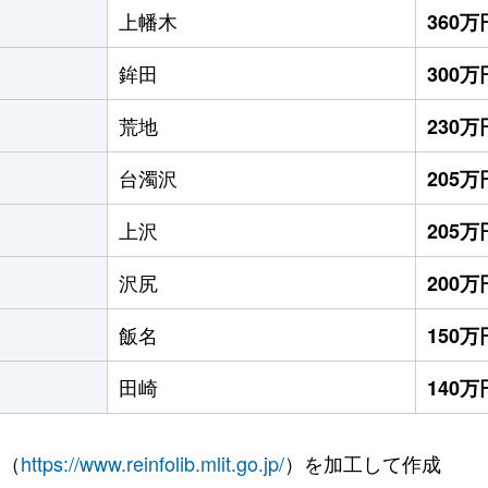
上幡木
360万
鉾田
300万
荒地
230万
台濁沢
205万
上沢
205万
沢尻
200万
飯名
150万
田崎
140万
 （
https://www.reinfolib.mlit.go.jp/
）を加工して作成