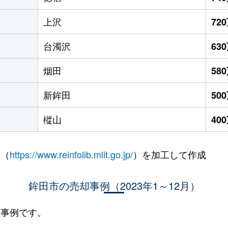
上沢
72
台濁沢
63
烟田
58
新鉾田
50
樅山
40
 （
https://www.reinfolib.mlit.go.jp/
）を加工して作成
鉾田市の売却事例（2023年1～12月）
却事例です。