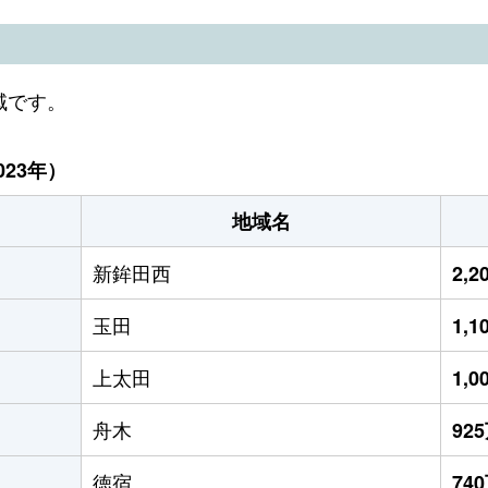
域です。
23年）
地域名
新鉾田西
2,
玉田
1,
上太田
1,
舟木
92
徳宿
74