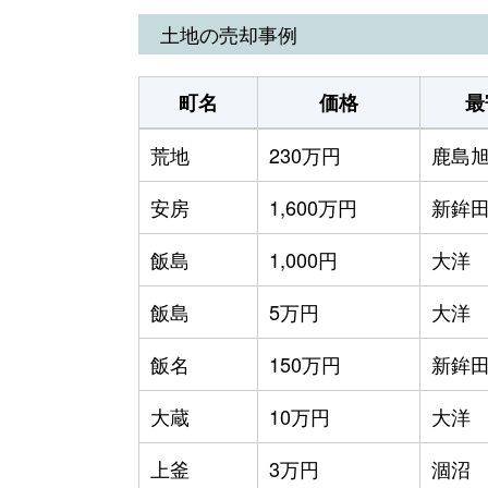
土地の売却事例
町名
価格
最
荒地
230万円
鹿島
安房
1,600万円
新鉾
飯島
1,000円
大洋
飯島
5万円
大洋
飯名
150万円
新鉾
大蔵
10万円
大洋
上釜
3万円
涸沼