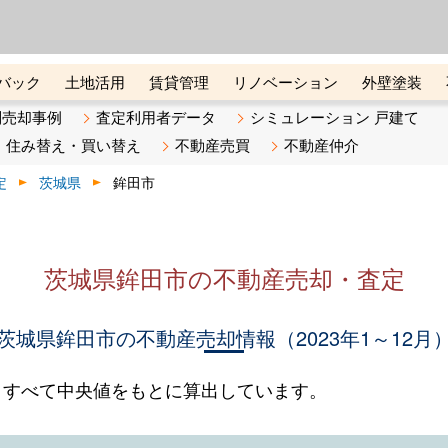
ーズ株式会社（東証グロース上
初めての方へ
ビスです 証券コード：4445
バック
土地活用
賃貸管理
リノベーション
外壁塗装
ライン講座
リビンマガジンBiz
不動産売却ご相談デスク
別売却事例
査定利用者データ
シミュレーション 戸建て
住み替え・買い替え
不動産売買
不動産仲介
定
茨城県
鉾田市
茨城県鉾田市の不動産売却・査定
茨城県鉾田市の不動産売却情報（2023年1～12月
。すべて中央値をもとに算出しています。