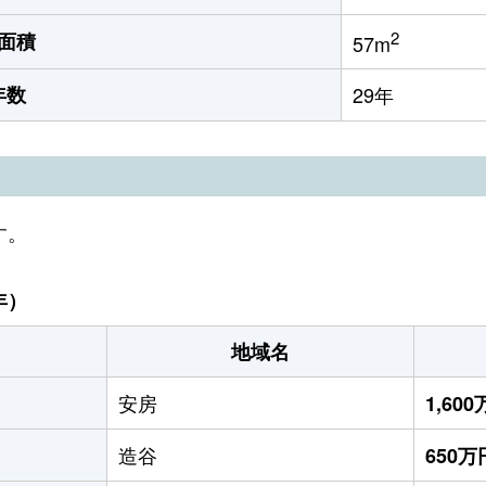
2
面積
57m
年数
29年
す。
年）
地域名
安房
1,60
造谷
650万