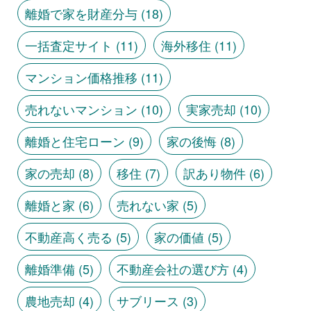
離婚で家を財産分与
(18)
一括査定サイト
(11)
海外移住
(11)
マンション価格推移
(11)
売れないマンション
(10)
実家売却
(10)
離婚と住宅ローン
(9)
家の後悔
(8)
家の売却
(8)
移住
(7)
訳あり物件
(6)
離婚と家
(6)
売れない家
(5)
不動産高く売る
(5)
家の価値
(5)
離婚準備
(5)
不動産会社の選び方
(4)
農地売却
(4)
サブリース
(3)