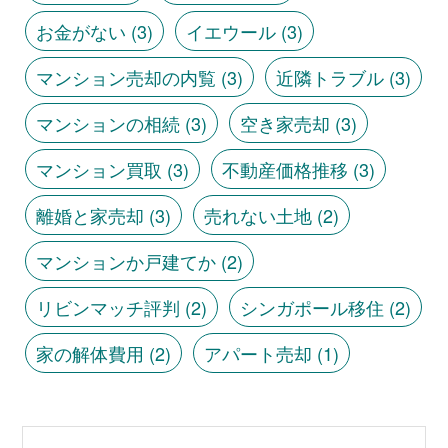
お金がない
(3)
イエウール
(3)
マンション売却の内覧
(3)
近隣トラブル
(3)
マンションの相続
(3)
空き家売却
(3)
マンション買取
(3)
不動産価格推移
(3)
離婚と家売却
(3)
売れない土地
(2)
マンションか戸建てか
(2)
リビンマッチ評判
(2)
シンガポール移住
(2)
家の解体費用
(2)
アパート売却
(1)