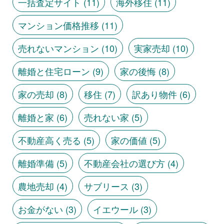
一括査定サイト
(11)
海外移住
(11)
マンション価格推移
(11)
売れないマンション
(10)
実家売却
(10)
離婚と住宅ローン
(9)
家の後悔
(8)
家の売却
(8)
移住
(7)
訳あり物件
(6)
離婚と家
(6)
売れない家
(5)
不動産高く売る
(5)
家の価値
(5)
離婚準備
(5)
不動産会社の選び方
(4)
農地売却
(4)
サブリース
(3)
お金がない
(3)
イエウール
(3)